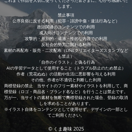
これまで作品を大切に使ってくださった皆さまに、心から感謝いた
します。
禁止事項
公序良俗に反する利用（犯罪・誹謗中傷・違法行為など）
政治関連のコンテンツでの利用
成人向けコンテンツでの利用
攻撃的・差別的・過激・性的な内容での利用
反社会的勢力に関わる利用
素材の再配布・販売・二次配布（LINEクリエイターズスタンプなど
も禁止）
「自作のイラスト」と偽る行為
AIの学習データとして使用すること（トラブル防止のため禁止）
作者（荒花ぬぬ）の活動や生活に悪影響を与える利用
その他、作者が不適切と判断した利用
商標登録の禁止 当サイトのフリー素材やイラストを利用して、商
標登録（ロゴ・商品名・ブランド名など）を行うことは禁止です。
万が一、当サイトの素材を無断で商標登録された場合、登録の取消
しを求めることがあります。
※イラスト自体をコンテンツとして使用せず、デザインの一部とし
てご利用ください。
© くま趣味 2025