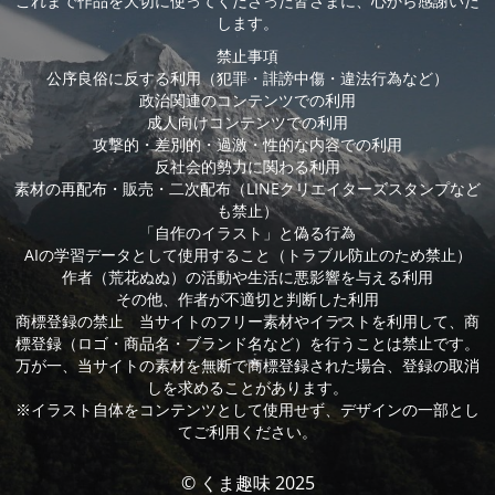
これまで作品を大切に使ってくださった皆さまに、心から感謝いた
します。
禁止事項
公序良俗に反する利用（犯罪・誹謗中傷・違法行為など）
政治関連のコンテンツでの利用
成人向けコンテンツでの利用
攻撃的・差別的・過激・性的な内容での利用
反社会的勢力に関わる利用
素材の再配布・販売・二次配布（LINEクリエイターズスタンプなど
も禁止）
「自作のイラスト」と偽る行為
AIの学習データとして使用すること（トラブル防止のため禁止）
作者（荒花ぬぬ）の活動や生活に悪影響を与える利用
その他、作者が不適切と判断した利用
商標登録の禁止 当サイトのフリー素材やイラストを利用して、商
標登録（ロゴ・商品名・ブランド名など）を行うことは禁止です。
万が一、当サイトの素材を無断で商標登録された場合、登録の取消
しを求めることがあります。
※イラスト自体をコンテンツとして使用せず、デザインの一部とし
てご利用ください。
© くま趣味 2025