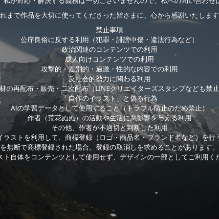
、私が対応・解決する義務は一切ございませんので、私への問い合わせ
れまで作品を大切に使ってくださった皆さまに、心から感謝いたします
禁止事項
公序良俗に反する利用（犯罪・誹謗中傷・違法行為など）
政治関連のコンテンツでの利用
成人向けコンテンツでの利用
攻撃的・差別的・過激・性的な内容での利用
反社会的勢力に関わる利用
材の再配布・販売・二次配布（LINEクリエイターズスタンプなども禁
「自作のイラスト」と偽る行為
AIの学習データとして使用すること（トラブル防止のため禁止）
作者（荒花ぬぬ）の活動や生活に悪影響を与える利用
その他、作者が不適切と判断した利用
イラストを利用して、商標登録（ロゴ・商品名・ブランド名など）を行
を無断で商標登録された場合、登録の取消しを求めることがあります。
スト自体をコンテンツとして使用せず、デザインの一部としてご利用く