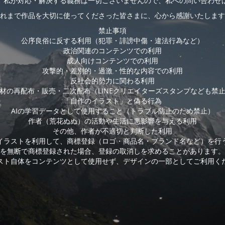
、私が対応・解決する義務は一切ございませんので、私への問い合わせ
れまで作品を大切に使ってくださった皆さまに、心から感謝いたします
禁止事項
公序良俗に反する利用（犯罪・誹謗中傷・違法行為など）
政治関連のコンテンツでの利用
成人向けコンテンツでの利用
攻撃的・差別的・過激・性的な内容での利用
反社会的勢力に関わる利用
材の再配布・販売・二次配布（LINEクリエイターズスタンプなども禁
「自作のイラスト」と偽る行為
AIの学習データとして使用すること（トラブル防止のため禁止）
作者（荒花ぬぬ）の活動や生活に悪影響を与える利用
その他、作者が不適切と判断した利用
イラストを利用して、商標登録（ロゴ・商品名・ブランド名など）を行
を無断で商標登録された場合、登録の取消しを求めることがあります。
スト自体をコンテンツとして使用せず、デザインの一部としてご利用く