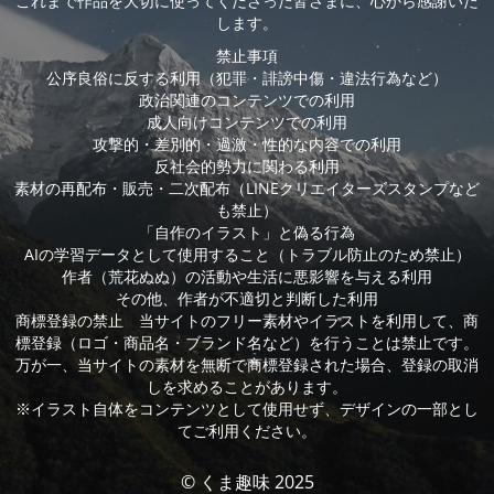
これまで作品を大切に使ってくださった皆さまに、心から感謝いた
します。
禁止事項
公序良俗に反する利用（犯罪・誹謗中傷・違法行為など）
政治関連のコンテンツでの利用
成人向けコンテンツでの利用
攻撃的・差別的・過激・性的な内容での利用
反社会的勢力に関わる利用
素材の再配布・販売・二次配布（LINEクリエイターズスタンプなど
も禁止）
「自作のイラスト」と偽る行為
AIの学習データとして使用すること（トラブル防止のため禁止）
作者（荒花ぬぬ）の活動や生活に悪影響を与える利用
その他、作者が不適切と判断した利用
商標登録の禁止 当サイトのフリー素材やイラストを利用して、商
標登録（ロゴ・商品名・ブランド名など）を行うことは禁止です。
万が一、当サイトの素材を無断で商標登録された場合、登録の取消
しを求めることがあります。
※イラスト自体をコンテンツとして使用せず、デザインの一部とし
てご利用ください。
© くま趣味 2025