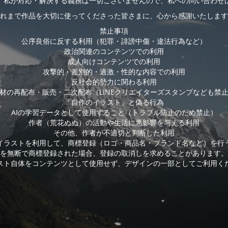
、私が対応・解決する義務は一切ございませんので、私への問い合わせ
れまで作品を大切に使ってくださった皆さまに、心から感謝いたします
禁止事項
公序良俗に反する利用（犯罪・誹謗中傷・違法行為など）
政治関連のコンテンツでの利用
成人向けコンテンツでの利用
攻撃的・差別的・過激・性的な内容での利用
反社会的勢力に関わる利用
材の再配布・販売・二次配布（LINEクリエイターズスタンプなども禁
「自作のイラスト」と偽る行為
AIの学習データとして使用すること（トラブル防止のため禁止）
作者（荒花ぬぬ）の活動や生活に悪影響を与える利用
その他、作者が不適切と判断した利用
イラストを利用して、商標登録（ロゴ・商品名・ブランド名など）を行
を無断で商標登録された場合、登録の取消しを求めることがあります。
スト自体をコンテンツとして使用せず、デザインの一部としてご利用く