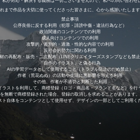
、私が対応・解決する義務は一切ございませんので、私への問い合わせ
れまで作品を大切に使ってくださった皆さまに、心から感謝いたします
禁止事項
公序良俗に反する利用（犯罪・誹謗中傷・違法行為など）
政治関連のコンテンツでの利用
成人向けコンテンツでの利用
攻撃的・差別的・過激・性的な内容での利用
反社会的勢力に関わる利用
材の再配布・販売・二次配布（LINEクリエイターズスタンプなども禁
「自作のイラスト」と偽る行為
AIの学習データとして使用すること（トラブル防止のため禁止）
作者（荒花ぬぬ）の活動や生活に悪影響を与える利用
その他、作者が不適切と判断した利用
イラストを利用して、商標登録（ロゴ・商品名・ブランド名など）を行
を無断で商標登録された場合、登録の取消しを求めることがあります。
スト自体をコンテンツとして使用せず、デザインの一部としてご利用く