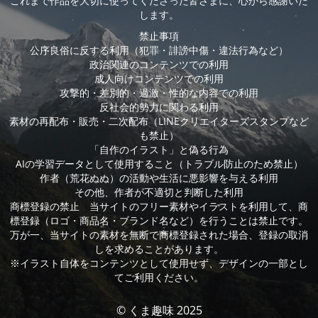
これまで作品を大切に使ってくださった皆さまに、心から感謝いた
します。
禁止事項
公序良俗に反する利用（犯罪・誹謗中傷・違法行為など）
政治関連のコンテンツでの利用
成人向けコンテンツでの利用
攻撃的・差別的・過激・性的な内容での利用
反社会的勢力に関わる利用
素材の再配布・販売・二次配布（LINEクリエイターズスタンプなど
も禁止）
「自作のイラスト」と偽る行為
AIの学習データとして使用すること（トラブル防止のため禁止）
作者（荒花ぬぬ）の活動や生活に悪影響を与える利用
その他、作者が不適切と判断した利用
商標登録の禁止 当サイトのフリー素材やイラストを利用して、商
標登録（ロゴ・商品名・ブランド名など）を行うことは禁止です。
万が一、当サイトの素材を無断で商標登録された場合、登録の取消
しを求めることがあります。
※イラスト自体をコンテンツとして使用せず、デザインの一部とし
てご利用ください。
© くま趣味 2025