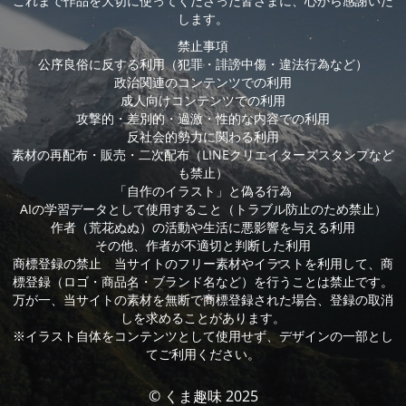
これまで作品を大切に使ってくださった皆さまに、心から感謝いた
します。
禁止事項
公序良俗に反する利用（犯罪・誹謗中傷・違法行為など）
政治関連のコンテンツでの利用
成人向けコンテンツでの利用
攻撃的・差別的・過激・性的な内容での利用
反社会的勢力に関わる利用
素材の再配布・販売・二次配布（LINEクリエイターズスタンプなど
も禁止）
「自作のイラスト」と偽る行為
AIの学習データとして使用すること（トラブル防止のため禁止）
作者（荒花ぬぬ）の活動や生活に悪影響を与える利用
その他、作者が不適切と判断した利用
商標登録の禁止 当サイトのフリー素材やイラストを利用して、商
標登録（ロゴ・商品名・ブランド名など）を行うことは禁止です。
万が一、当サイトの素材を無断で商標登録された場合、登録の取消
しを求めることがあります。
※イラスト自体をコンテンツとして使用せず、デザインの一部とし
てご利用ください。
© くま趣味 2025