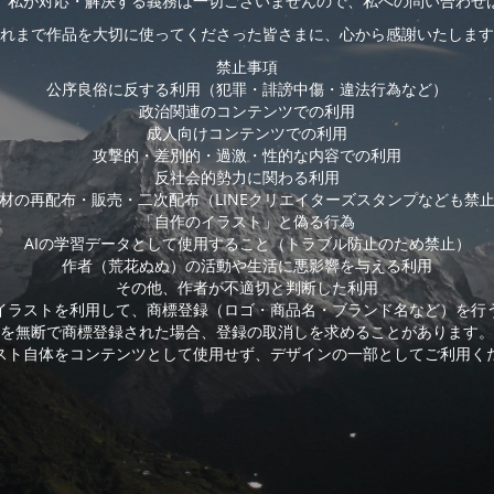
、私が対応・解決する義務は一切ございませんので、私への問い合わせ
れまで作品を大切に使ってくださった皆さまに、心から感謝いたします
禁止事項
公序良俗に反する利用（犯罪・誹謗中傷・違法行為など）
政治関連のコンテンツでの利用
成人向けコンテンツでの利用
攻撃的・差別的・過激・性的な内容での利用
反社会的勢力に関わる利用
材の再配布・販売・二次配布（LINEクリエイターズスタンプなども禁
「自作のイラスト」と偽る行為
AIの学習データとして使用すること（トラブル防止のため禁止）
作者（荒花ぬぬ）の活動や生活に悪影響を与える利用
その他、作者が不適切と判断した利用
イラストを利用して、商標登録（ロゴ・商品名・ブランド名など）を行
を無断で商標登録された場合、登録の取消しを求めることがあります。
スト自体をコンテンツとして使用せず、デザインの一部としてご利用く