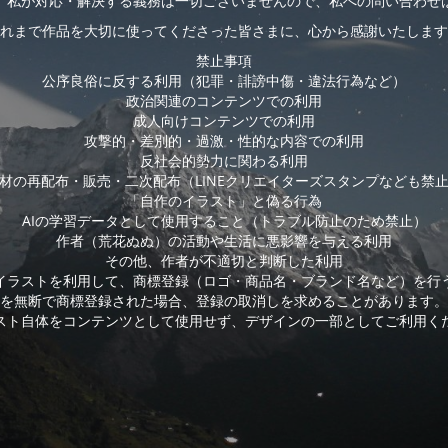
、私が対応・解決する義務は一切ございませんので、私への問い合わせ
れまで作品を大切に使ってくださった皆さまに、心から感謝いたします
禁止事項
公序良俗に反する利用（犯罪・誹謗中傷・違法行為など）
政治関連のコンテンツでの利用
成人向けコンテンツでの利用
攻撃的・差別的・過激・性的な内容での利用
反社会的勢力に関わる利用
材の再配布・販売・二次配布（LINEクリエイターズスタンプなども禁
「自作のイラスト」と偽る行為
AIの学習データとして使用すること（トラブル防止のため禁止）
作者（荒花ぬぬ）の活動や生活に悪影響を与える利用
その他、作者が不適切と判断した利用
イラストを利用して、商標登録（ロゴ・商品名・ブランド名など）を行
を無断で商標登録された場合、登録の取消しを求めることがあります。
スト自体をコンテンツとして使用せず、デザインの一部としてご利用く