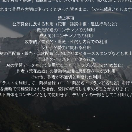
、私が対応・解決する義務は一切ございませんので、私への問い合わせ
れまで作品を大切に使ってくださった皆さまに、心から感謝いたします
禁止事項
公序良俗に反する利用（犯罪・誹謗中傷・違法行為など）
政治関連のコンテンツでの利用
成人向けコンテンツでの利用
攻撃的・差別的・過激・性的な内容での利用
反社会的勢力に関わる利用
材の再配布・販売・二次配布（LINEクリエイターズスタンプなども禁
「自作のイラスト」と偽る行為
AIの学習データとして使用すること（トラブル防止のため禁止）
作者（荒花ぬぬ）の活動や生活に悪影響を与える利用
その他、作者が不適切と判断した利用
イラストを利用して、商標登録（ロゴ・商品名・ブランド名など）を行
を無断で商標登録された場合、登録の取消しを求めることがあります。
スト自体をコンテンツとして使用せず、デザインの一部としてご利用く