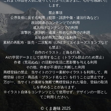
これまで作品を大切に使ってくださった皆さまに、心から感謝いた
します。
禁止事項
公序良俗に反する利用（犯罪・誹謗中傷・違法行為など）
政治関連のコンテンツでの利用
成人向けコンテンツでの利用
攻撃的・差別的・過激・性的な内容での利用
反社会的勢力に関わる利用
素材の再配布・販売・二次配布（LINEクリエイターズスタンプなど
も禁止）
「自作のイラスト」と偽る行為
AIの学習データとして使用すること（トラブル防止のため禁止）
作者（荒花ぬぬ）の活動や生活に悪影響を与える利用
その他、作者が不適切と判断した利用
商標登録の禁止 当サイトのフリー素材やイラストを利用して、商
標登録（ロゴ・商品名・ブランド名など）を行うことは禁止です。
万が一、当サイトの素材を無断で商標登録された場合、登録の取消
しを求めることがあります。
※イラスト自体をコンテンツとして使用せず、デザインの一部とし
てご利用ください。
© くま趣味 2025