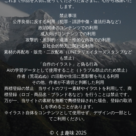
これまで作品を大切に使ってくださった皆さまに、心から感謝いた
します。
禁止事項
公序良俗に反する利用（犯罪・誹謗中傷・違法行為など）
政治関連のコンテンツでの利用
成人向けコンテンツでの利用
攻撃的・差別的・過激・性的な内容での利用
反社会的勢力に関わる利用
素材の再配布・販売・二次配布（LINEクリエイターズスタンプなど
も禁止）
「自作のイラスト」と偽る行為
AIの学習データとして使用すること（トラブル防止のため禁止）
作者（荒花ぬぬ）の活動や生活に悪影響を与える利用
その他、作者が不適切と判断した利用
商標登録の禁止 当サイトのフリー素材やイラストを利用して、商
標登録（ロゴ・商品名・ブランド名など）を行うことは禁止です。
万が一、当サイトの素材を無断で商標登録された場合、登録の取消
しを求めることがあります。
※イラスト自体をコンテンツとして使用せず、デザインの一部とし
てご利用ください。
© くま趣味 2025