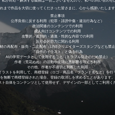
、私が対応・解決する義務は一切ございませんので、私への問い合わせ
れまで作品を大切に使ってくださった皆さまに、心から感謝いたします
禁止事項
公序良俗に反する利用（犯罪・誹謗中傷・違法行為など）
政治関連のコンテンツでの利用
成人向けコンテンツでの利用
攻撃的・差別的・過激・性的な内容での利用
反社会的勢力に関わる利用
材の再配布・販売・二次配布（LINEクリエイターズスタンプなども禁
「自作のイラスト」と偽る行為
AIの学習データとして使用すること（トラブル防止のため禁止）
作者（荒花ぬぬ）の活動や生活に悪影響を与える利用
その他、作者が不適切と判断した利用
イラストを利用して、商標登録（ロゴ・商品名・ブランド名など）を行
を無断で商標登録された場合、登録の取消しを求めることがあります。
スト自体をコンテンツとして使用せず、デザインの一部としてご利用く